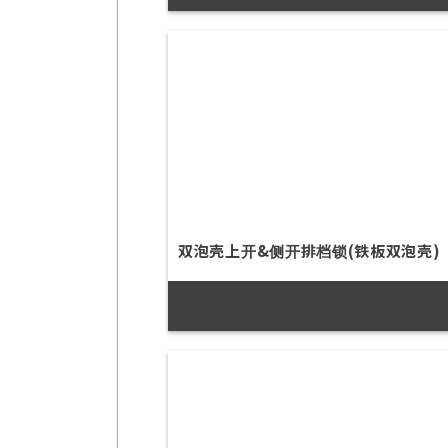
双泡壳上开&侧开排档锁(铁板双泡壳)