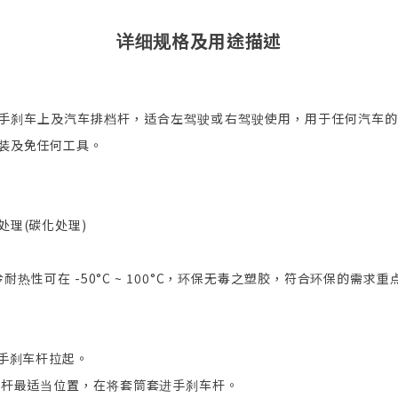
详细规格及用途描述
车手刹车上及汽车排档杆，适合左驾驶或右驾驶使用，用于任何汽车
装及免任何工具。
理(碳化处理)
耐热性可在 -50°C ~ 100°C，环保无毒之塑胶，符合环保的需求重
手刹车杆拉起。
车杆最适当位置，在将套筒套进手刹车杆。