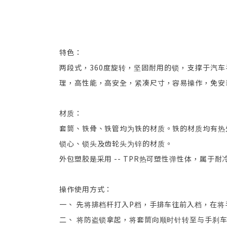
特色：
两段式，360度旋转，坚固耐用的锁，支撑于汽
理，高性能，高安全，紧凑尺寸，容易操作，免安
材质：
套筒、铁骨、铁管均为铁的材质。铁的材质均有热处
锁心、锁头及齿轮头为锌的材质。
外包塑胶是采用 -- TPR热可塑性弹性体，属于耐冷
操作使用方式：
一、 先将排档杆打入P档，手排车往前入档，在将
二、 将防盗锁拿起，将套筒向顺时针转至与手刹