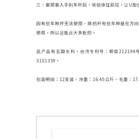
三、套筒套入手刹车杆后，将锁体往前拉，让U型
因有些车种并无法使用，排档杆有些车种是在方向
使用，所以还是占大多数的。
此产品有五国专利，台湾专利号：新型212194号、大陆
3101339。
包装明细：12支装，净重：16.45公斤，毛重：17.