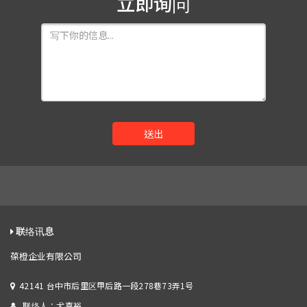
立即询问
送出
联络讯息
葆橙企业有限公司
42141 台中市后里区甲后路一段278巷73弄1号
联络人：尤嘉裕